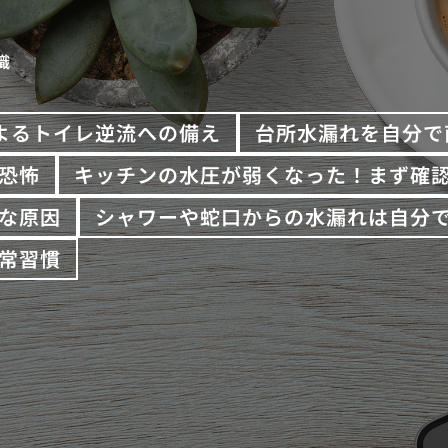
識
よるトイレ逆流への備え
台所水漏れを自分で
恐怖
キッチンの水圧が弱くなった！まず確
な原因
シャワーや蛇口からの水漏れは自分
常習慣