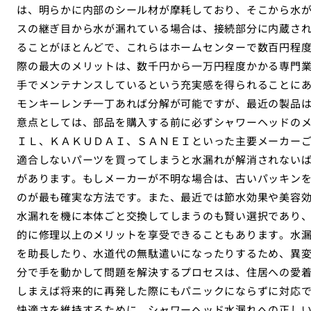
は、明らかに内部のシール材が摩耗しており、そこから水
スの継ぎ目から水が漏れている場合は、接続部分に内蔵さ
ることがほとんどで、これらはホームセンターで数百円程
際の最大のメリットは、数千円から一万円程度かかる専門
手でメンテナンスしているという充実感を得られることに
モンキーレンチ一丁あれば分解が可能ですが、最近の製品
意点としては、部品を購入する前に必ずシャワーヘッドの
ＩＬ、ＫＡＫＵＤＡＩ、ＳＡＮＥＩといった主要メーカー
適合しないパーツを買ってしまうと水漏れが解消されない
があります。もしメーカーが不明な場合は、古いパッキン
のが最も確実な方法です。また、最近では節水効果や美容
水漏れを機に本体ごと交換してしまうのも賢い選択であり
的に修理以上のメリットを享受できることもあります。水
を助長したり、水道代の無駄遣いになったりするため、異
分で手を動かして問題を解決するプロセスは、住居への愛
しまえば将来的に再発した際にもパニックにならずに対応
快適さを維持するために、シャワーヘッド水漏れへの正し