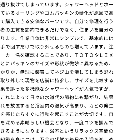
が通り抜けてしまっています。シャワーヘッドとホー
れているオーリングやゴムパッキンの硬化が原因であ
度で購入できる安価なパーツです。自分で修理を行う
業者の工賃を節約できるだけでなく、住まいを自分の
あります。作業自体は非常にシンプルで、基本的には
は手で回すだけで取り外せるものも増えています。注
メーカー名を確認することであり、ＴＯＴＯやＬＩＸ
ごとにパッキンのサイズや形状が微妙に異なるため、
ばかりか、無理に装着してネジ山を潰してしまう恐れ
を取り外して現物を店舗に持参し、サイズを比較する
効果を謳った多機能なシャワーヘッドが人気ですが、
、これによって日々の水道代の節約にも繋がり、結果
漏れを放置すると浴室内の湿気が高まり、カビの発生
変を感じたらすぐに行動を起こすことが大切です。自
着を深める素晴らしい機会となり、一度コツを掴んで
できるようになります。浴室というリラックス空間の
い知識を身につけ、万全の状態で毎日の入浴を楽しめ