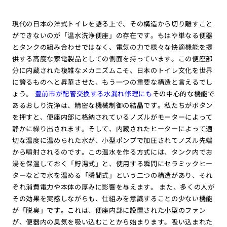
現代の日本の洋式トイレを語る上で、その構造から切り離すこと
ができないのが「温水洗浄便座」の存在です。もはや単なる便器
とタンクの組み合わせではなく、電気の力で様々な快適機能を提
供する高度な家電製品としての側面を持っています。この便座部
分に内蔵された複雑なメカニズムこそ、日本のトイレ文化を世界
に誇るものへと昇華させた、もう一つの重要な構造と言えるでし
ょう。
豊前市が配管交換する水漏れ修理にも
その中心的な機能で
あるおしり洗浄は、精密な機械制御の結晶です。私たちがボタン
を押すと、便座内部に格納されているノズルがモーターによって
静かに繰り出されます。そして、内蔵されたヒーターによって適
切な温度に温められた水が、小型ポンプで加圧されてノズル先端
から噴射されるのです。この温水を作る方式には、タンク内でお
湯を保温しておく「貯湯式」と、使用する瞬間にセラミックヒー
ターなどで水を温める「瞬間式」という二つの構造があり、それ
ぞれ消費電力や本体の厚みに影響を与えます。 また、多くの人が
その効果を実感しながらも、仕組みを意識することの少ない機能
が「脱臭」です。これは、便座内部に設置された小型のファン
が、便器内の臭気を吸い込むことから始まります。吸い込まれた