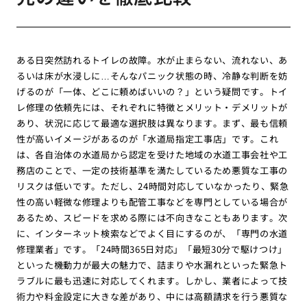
ある日突然訪れるトイレの故障。水が止まらない、流れない、あ
るいは床が水浸しに…そんなパニック状態の時、冷静な判断を妨
げるのが「一体、どこに頼めばいいの？」という疑問です。トイ
レ修理の依頼先には、それぞれに特徴とメリット・デメリットが
あり、状況に応じて最適な選択肢は異なります。まず、最も信頼
性が高いイメージがあるのが「水道局指定工事店」です。これ
は、各自治体の水道局から認定を受けた地域の水道工事会社や工
務店のことで、一定の技術基準を満たしているため悪質な工事の
リスクは低いです。ただし、24時間対応していなかったり、緊急
性の高い軽微な修理よりも配管工事などを専門としている場合が
あるため、スピードを求める際には不向きなこともあります。次
に、インターネット検索などでよく目にするのが、「専門の水道
修理業者」です。「24時間365日対応」「最短30分で駆けつけ」
といった機動力が最大の魅力で、詰まりや水漏れといった緊急ト
ラブルに最も迅速に対応してくれます。しかし、業者によって技
術力や料金設定に大きな差があり、中には高額請求を行う悪質な