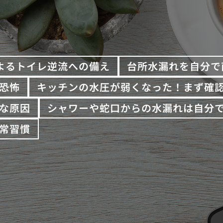
よるトイレ逆流への備え
台所水漏れを自分で
恐怖
キッチンの水圧が弱くなった！まず確
な原因
シャワーや蛇口からの水漏れは自分
常習慣