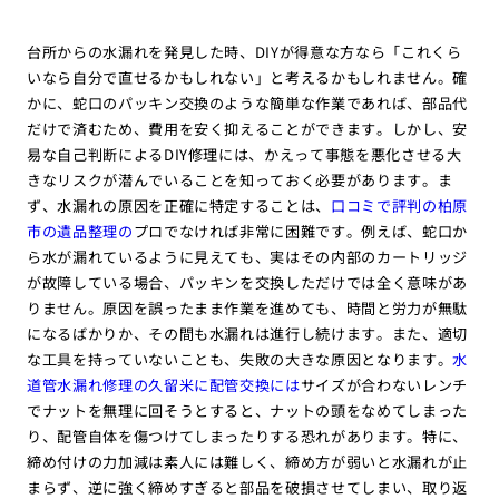
台所からの水漏れを発見した時、DIYが得意な方なら「これくら
いなら自分で直せるかもしれない」と考えるかもしれません。確
かに、蛇口のパッキン交換のような簡単な作業であれば、部品代
だけで済むため、費用を安く抑えることができます。しかし、安
易な自己判断によるDIY修理には、かえって事態を悪化させる大
きなリスクが潜んでいることを知っておく必要があります。ま
ず、水漏れの原因を正確に特定することは、
口コミで評判の柏原
市の遺品整理の
プロでなければ非常に困難です。例えば、蛇口か
ら水が漏れているように見えても、実はその内部のカートリッジ
が故障している場合、パッキンを交換しただけでは全く意味があ
りません。原因を誤ったまま作業を進めても、時間と労力が無駄
になるばかりか、その間も水漏れは進行し続けます。また、適切
な工具を持っていないことも、失敗の大きな原因となります。
水
道管水漏れ修理の久留米に配管交換には
サイズが合わないレンチ
でナットを無理に回そうとすると、ナットの頭をなめてしまった
り、配管自体を傷つけてしまったりする恐れがあります。特に、
締め付けの力加減は素人には難しく、締め方が弱いと水漏れが止
まらず、逆に強く締めすぎると部品を破損させてしまい、取り返