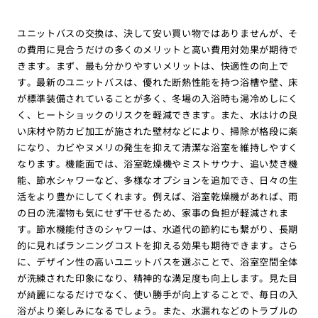
ユニットバスの交換は、決して安い買い物ではありませんが、そ
の費用に見合うだけの多くのメリットと高い費用対効果が期待で
きます。まず、最も分かりやすいメリットは、快適性の向上で
す。最新のユニットバスは、優れた断熱性能を持つ浴槽や壁、床
が標準装備されていることが多く、冬場の入浴時も湯冷めしにく
く、ヒートショックのリスクを軽減できます。また、水はけの良
い床材や防カビ加工が施された壁材などにより、掃除が格段に楽
になり、カビやヌメリの発生を抑えて清潔な浴室を維持しやすく
なります。機能面では、浴室乾燥機やミストサウナ、追い焚き機
能、節水シャワーなど、多様なオプションを追加でき、日々の生
活をより豊かにしてくれます。例えば、浴室乾燥機があれば、雨
の日の洗濯物も気にせず干せるため、家事の負担が軽減されま
す。節水機能付きのシャワーは、水道代の節約にも繋がり、長期
的に見ればランニングコストを抑える効果も期待できます。さら
に、デザイン性の高いユニットバスを選ぶことで、浴室空間全体
が洗練された印象になり、精神的な満足度も向上します。見た目
が綺麗になるだけでなく、使い勝手が向上することで、毎日の入
浴がより楽しみになるでしょう。また、水漏れなどのトラブルの