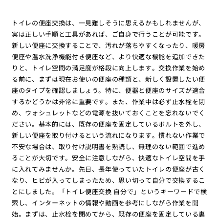
トイレの便座交換は、一見難しそうに思えるかもしれませんが、
実は正しい手順と工具があれば、ご自身で行うことが可能です。
新しい便座に交換することで、汚れが落ちやすくなったり、暖房
便座や温水洗浄機能付き便座など、より快適な機能を追加できた
りと、トイレ空間の満足度が格段に向上します。交換作業を始め
る前に、まずは現在お使いの便座の種類と、新しく設置したい便
座のタイプを確認しましょう。特に、便器と便座のサイズが適合
するかどうかは非常に重要です。また、作業中は必ず止水栓を閉
め、ウォシュレットなどの電源を抜いておくことを忘れないでく
ださい。基本的には、既存の便座を固定しているボルトを外し、
新しい便座を取り付けるという流れになります。慣れない作業で
不安な場合は、取り付け説明書を熟読し、無理のない範囲で進め
ることが大切です。安全に注意しながら、快適なトイレ空間を手
に入れてみませんか。先日、長年使っていたトイレの便座が古く
なり、ヒビが入ってしまったため、思い切って自分で交換するこ
とにしました。「トイレ便座交換 自分で」というキーワードで検
索し、インターネットの情報や動画を参考にしながら作業を開
始。まずは、止水栓を閉めてから、既存の便座を固定している裏