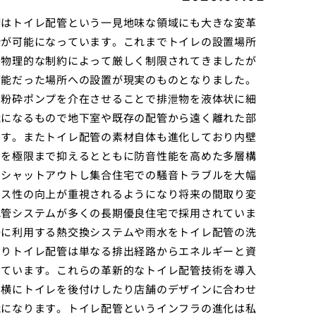
響はトイレ配管という一見地味な領域にも大きな変革
計が可能になっています。これまでトイレの設置場所
た物理的な制約によって厳しく制限されてきましたが
可能だった場所への設置が現実のものとなりました。
た粉砕ポンプを介在させることで排泄物を液体状に細
能になるもので地下室や既存の配管から遠く離れた部
ます。またトイレ配管の素材自体も進化しており内壁
着を極限まで抑えるとともに防音性能を高めた多層構
をシャットアウトし集合住宅での騒音トラブルを大幅
ンス性の向上が重視されるようになり将来の間取り変
配管システムが多くの長期優良住宅で採用されていま
湯に利用する熱交換システムや雨水をトイレ配管の洗
おりトイレ配管は単なる排出経路からエネルギーと資
せています。これらの革新的なトイレ配管技術を導入
ぐ横にトイレを後付けしたり店舗のデザインに合わせ
能になります。トイレ配管というインフラの進化は私