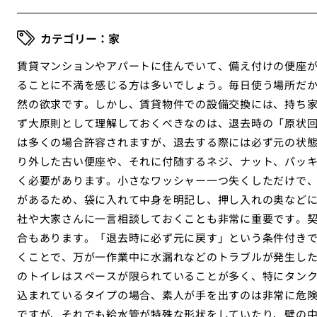
家
賃貸マンションやアパートに住んでいて、備え付けの便座
ることに不満を感じる方は多いでしょう。毎日使う場所だ
然の欲求です。しかし、賃貸物件での設備交換には、持ち
ず大原則として理解しておくべきなのは、退去時の「原状
は多くの場合許容されますが、退去する際には必ず元の状
り外した古い便座や、それに付随するネジ、ナット、パッ
く必要があります。小さなワッシャー一つ失くしただけで
があるため、袋に入れて中身を明記し、押し入れの奥など
社や大家さんに一言相談しておくことも非常に重要です。
合もあります。「退去時に必ず元に戻す」という条件付き
くことで、万が一作業中に水漏れなどのトラブルが発生し
のトイレはスペースが限られていることが多く、特にタン
込まれているタイプの場合、素人が手を出すのは非常に危
ですが、それでも給水管が特殊な形状をしていたり、壁の