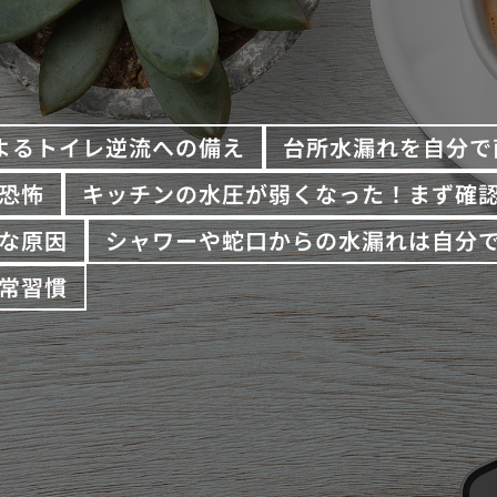
よるトイレ逆流への備え
台所水漏れを自分で
恐怖
キッチンの水圧が弱くなった！まず確
な原因
シャワーや蛇口からの水漏れは自分
常習慣