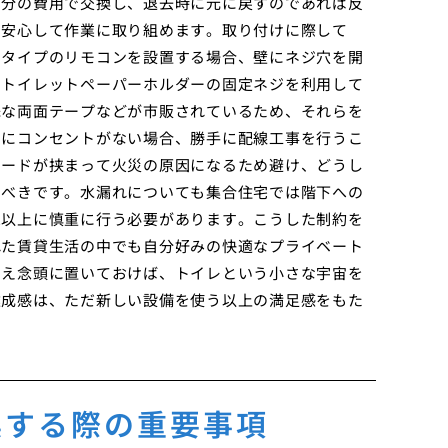
自分の費用で交換し、退去時に元に戻すのであれば反
で安心して作業に取り組めます。取り付けに際して
けタイプのリモコンを設置する場合、壁にネジ穴を開
、トイレットペーパーホルダーの固定ネジを利用して
殊な両面テープなどが市販されているため、それらを
内にコンセントがない場合、勝手に配線工事を行うこ
コードが挟まって火災の原因になるため避け、どうし
うべきです。水漏れについても集合住宅では階下への
家以上に慎重に行う必要があります。こうした制約を
れた賃貸生活の中でも自分好みの快適なプライベート
さえ念頭に置いておけば、トイレという小さな宇宙を
達成感は、ただ新しい設備を使う以上の満足感をもた
換する際の重要事項