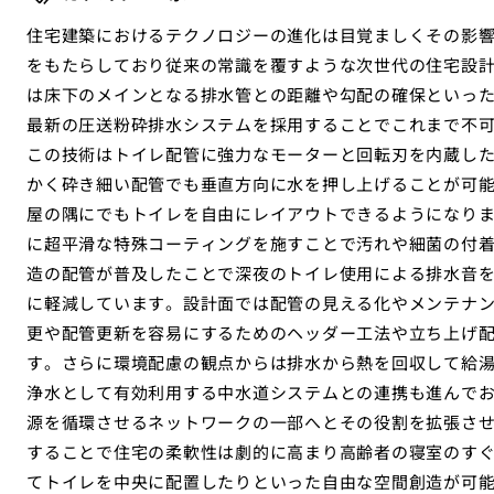
住宅建築におけるテクノロジーの進化は目覚ましくその影
をもたらしており従来の常識を覆すような次世代の住宅設
は床下のメインとなる排水管との距離や勾配の確保といっ
最新の圧送粉砕排水システムを採用することでこれまで不
この技術はトイレ配管に強力なモーターと回転刃を内蔵し
かく砕き細い配管でも垂直方向に水を押し上げることが可
屋の隅にでもトイレを自由にレイアウトできるようになり
に超平滑な特殊コーティングを施すことで汚れや細菌の付
造の配管が普及したことで深夜のトイレ使用による排水音
に軽減しています。設計面では配管の見える化やメンテナ
更や配管更新を容易にするためのヘッダー工法や立ち上げ
す。さらに環境配慮の観点からは排水から熱を回収して給
浄水として有効利用する中水道システムとの連携も進んで
源を循環させるネットワークの一部へとその役割を拡張さ
することで住宅の柔軟性は劇的に高まり高齢者の寝室のす
てトイレを中央に配置したりといった自由な空間創造が可