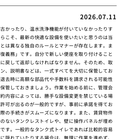
2026.07.11
が古かったり、温水洗浄機能が付いていなかったりす
からこそ、最新の快適な設備を使いたいと思うのは当
家とは異なる独自のルールとマナーが存在します。ま
回復義務」です。自分で新しい便座を取り付けること
態に戻して返却しなければなりません。そのため、取
キン、説明書などは、一式すべてを大切に保管してお
、退去時に高額な部品代や手数料を請求される可能性
に保管しておきましょう。作業を始める前に、管理会
契約内容によっては、勝手な設備変更を禁じている場
で許可が出るのが一般的ですが、事前に承諾を得てお
た際の手続きがスムーズになります。また、賃貸物件
クのないタンクレストイレや、壁に操作パネルが埋め
険です。一般的なタンク式トイレであれば比較的容易
中に隠れていたりする場合は、無理に作業を進めず、