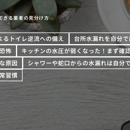
できる業者の見分け方
よるトイレ逆流への備え
台所水漏れを自分で
恐怖
キッチンの水圧が弱くなった！まず確
な原因
シャワーや蛇口からの水漏れは自分
常習慣