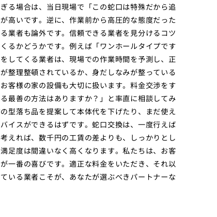
すぎる場合は、当日現場で「この蛇口は特殊だから追
性が高いです。逆に、作業前から高圧的な態度だった
する業者も論外です。信頼できる業者を見分けるコツ
てくるかどうかです。例えば「ワンホールタイプです
問をしてくる業者は、現場での作業時間を予測し、正
車が整理整頓されているか、身だしなみが整っている
、お客様の家の設備も大切に扱います。料金交渉をす
きる最善の方法はありますか？」と率直に相談してみ
前の型落ち品を提案して本体代を下げたり、まだ使え
ドバイスができるはずです。蛇口交換は、一度行えば
と考えれば、数千円の工賃の差よりも、しっかりとし
な満足度は間違いなく高くなります。私たちは、お客
のが一番の喜びです。適正な料金をいただき、それ以
きている業者こそが、あなたが選ぶべきパートナーな