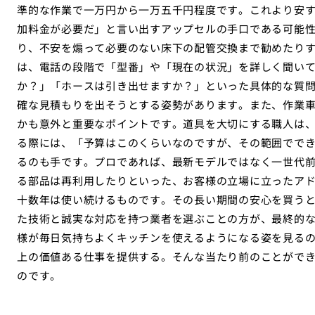
準的な作業で一万円から一万五千円程度です。これより安
加料金が必要だ」と言い出すアップセルの手口である可能
り、不安を煽って必要のない床下の配管交換まで勧めたり
は、電話の段階で「型番」や「現在の状況」を詳しく聞い
か？」「ホースは引き出せますか？」といった具体的な質
確な見積もりを出そうとする姿勢があります。また、作業
かも意外と重要なポイントです。道具を大切にする職人は
る際には、「予算はこのくらいなのですが、その範囲でで
るのも手です。プロであれば、最新モデルではなく一世代
る部品は再利用したりといった、お客様の立場に立ったア
十数年は使い続けるものです。その長い期間の安心を買う
た技術と誠実な対応を持つ業者を選ぶことの方が、最終的
様が毎日気持ちよくキッチンを使えるようになる姿を見る
上の価値ある仕事を提供する。そんな当たり前のことがで
のです。