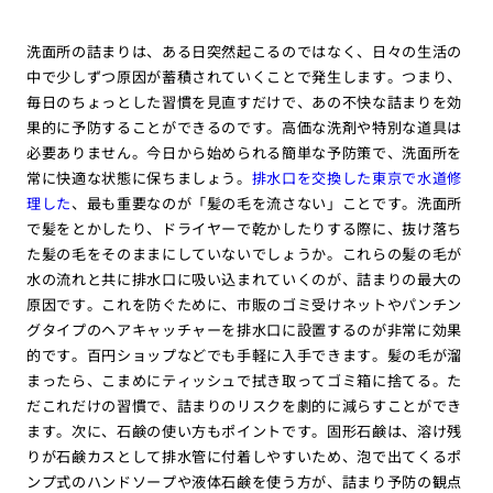
洗面所の詰まりは、ある日突然起こるのではなく、日々の生活の
中で少しずつ原因が蓄積されていくことで発生します。つまり、
毎日のちょっとした習慣を見直すだけで、あの不快な詰まりを効
果的に予防することができるのです。高価な洗剤や特別な道具は
必要ありません。今日から始められる簡単な予防策で、洗面所を
常に快適な状態に保ちましょう。
排水口を交換した東京で水道修
理した
、最も重要なのが「髪の毛を流さない」ことです。洗面所
で髪をとかしたり、ドライヤーで乾かしたりする際に、抜け落ち
た髪の毛をそのままにしていないでしょうか。これらの髪の毛が
水の流れと共に排水口に吸い込まれていくのが、詰まりの最大の
原因です。これを防ぐために、市販のゴミ受けネットやパンチン
グタイプのヘアキャッチャーを排水口に設置するのが非常に効果
的です。百円ショップなどでも手軽に入手できます。髪の毛が溜
まったら、こまめにティッシュで拭き取ってゴミ箱に捨てる。た
だこれだけの習慣で、詰まりのリスクを劇的に減らすことができ
ます。次に、石鹸の使い方もポイントです。固形石鹸は、溶け残
りが石鹸カスとして排水管に付着しやすいため、泡で出てくるポ
ンプ式のハンドソープや液体石鹸を使う方が、詰まり予防の観点