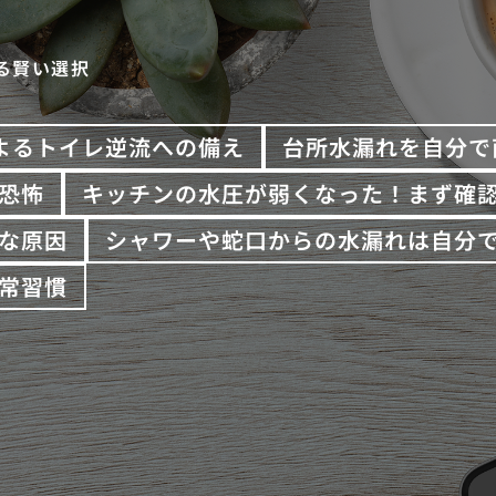
る賢い選択
よるトイレ逆流への備え
台所水漏れを自分で
恐怖
キッチンの水圧が弱くなった！まず確
な原因
シャワーや蛇口からの水漏れは自分
常習慣