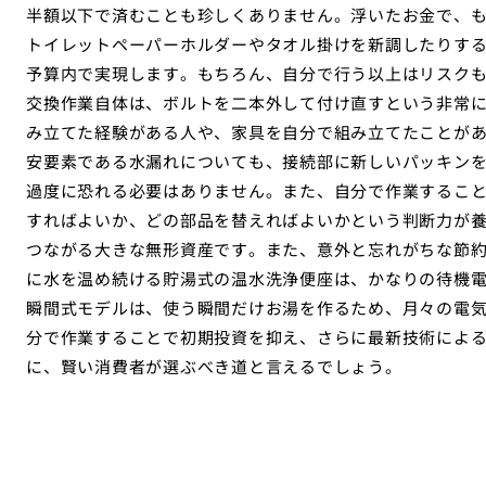
半額以下で済むことも珍しくありません。浮いたお金で、
トイレットペーパーホルダーやタオル掛けを新調したりす
予算内で実現します。もちろん、自分で行う以上はリスク
交換作業自体は、ボルトを二本外して付け直すという非常
み立てた経験がある人や、家具を自分で組み立てたことが
安要素である水漏れについても、接続部に新しいパッキン
過度に恐れる必要はありません。また、自分で作業するこ
すればよいか、どの部品を替えればよいかという判断力が
つながる大きな無形資産です。また、意外と忘れがちな節
に水を温め続ける貯湯式の温水洗浄便座は、かなりの待機
瞬間式モデルは、使う瞬間だけお湯を作るため、月々の電
分で作業することで初期投資を抑え、さらに最新技術によ
に、賢い消費者が選ぶべき道と言えるでしょう。