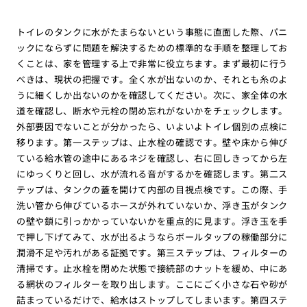
トイレのタンクに水がたまらないという事態に直面した際、パニ
ックにならずに問題を解決するための標準的な手順を整理してお
くことは、家を管理する上で非常に役立ちます。まず最初に行う
べきは、現状の把握です。全く水が出ないのか、それとも糸のよ
うに細くしか出ないのかを確認してください。次に、家全体の水
道を確認し、断水や元栓の閉め忘れがないかをチェックします。
外部要因でないことが分かったら、いよいよトイレ個別の点検に
移ります。第一ステップは、止水栓の確認です。壁や床から伸び
ている給水管の途中にあるネジを確認し、右に回しきってから左
にゆっくりと回し、水が流れる音がするかを確認します。第二ス
テップは、タンクの蓋を開けて内部の目視点検です。この際、手
洗い管から伸びているホースが外れていないか、浮き玉がタンク
の壁や鎖に引っかかっていないかを重点的に見ます。浮き玉を手
で押し下げてみて、水が出るようならボールタップの稼働部分に
潤滑不足や汚れがある証拠です。第三ステップは、フィルターの
清掃です。止水栓を閉めた状態で接続部のナットを緩め、中にあ
る網状のフィルターを取り出します。ここにごく小さな石や砂が
詰まっているだけで、給水はストップしてしまいます。第四ステ