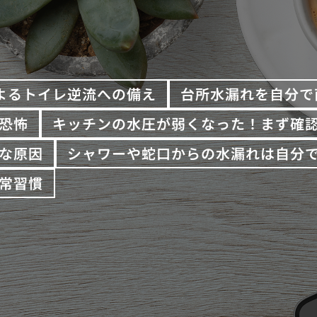
よるトイレ逆流への備え
台所水漏れを自分で
恐怖
キッチンの水圧が弱くなった！まず確
な原因
シャワーや蛇口からの水漏れは自分
常習慣