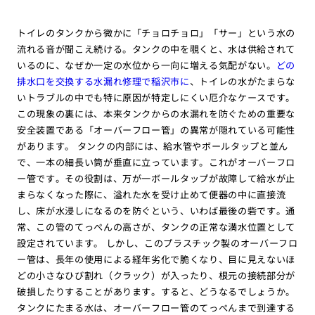
トイレのタンクから微かに「チョロチョロ」「サー」という水の
流れる音が聞こえ続ける。タンクの中を覗くと、水は供給されて
いるのに、なぜか一定の水位から一向に増える気配がない。
どの
排水口を交換する水漏れ修理で稲沢市に
、トイレの水がたまらな
いトラブルの中でも特に原因が特定しにくい厄介なケースです。
この現象の裏には、本来タンクからの水漏れを防ぐための重要な
安全装置である「オーバーフロー管」の異常が隠れている可能性
があります。 タンクの内部には、給水管やボールタップと並ん
で、一本の細長い筒が垂直に立っています。これがオーバーフロ
ー管です。その役割は、万が一ボールタップが故障して給水が止
まらなくなった際に、溢れた水を受け止めて便器の中に直接流
し、床が水浸しになるのを防ぐという、いわば最後の砦です。通
常、この管のてっぺんの高さが、タンクの正常な満水位置として
設定されています。 しかし、このプラスチック製のオーバーフロ
ー管は、長年の使用による経年劣化で脆くなり、目に見えないほ
どの小さなひび割れ（クラック）が入ったり、根元の接続部分が
破損したりすることがあります。すると、どうなるでしょうか。
タンクにたまる水は、オーバーフロー管のてっぺんまで到達する