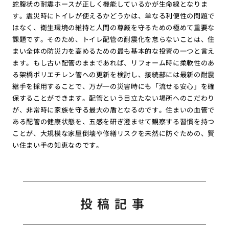
蛇腹状の耐震ホースが正しく機能しているかが生命線となりま
す。震災時にトイレが使えるかどうかは、単なる利便性の問題で
はなく、衛生環境の維持と人間の尊厳を守るための極めて重要な
課題です。そのため、トイレ配管の耐震化を怠らないことは、住
まい全体の防災力を高めるための最も基本的な投資の一つと言え
ます。もし古い配管のままであれば、リフォーム時に柔軟性のあ
る架橋ポリエチレン管への更新を検討し、接続部には最新の耐震
継手を採用することで、万が一の災害時にも「流せる安心」を確
保することができます。配管という目立たない場所へのこだわり
が、非常時に家族を守る最大の盾となるのです。住まいの血管で
ある配管の健康状態を、五感を研ぎ澄ませて観察する習慣を持つ
ことが、大規模な家屋倒壊や修繕リスクを未然に防ぐための、賢
い住まい手の知恵なのです。
投稿記事