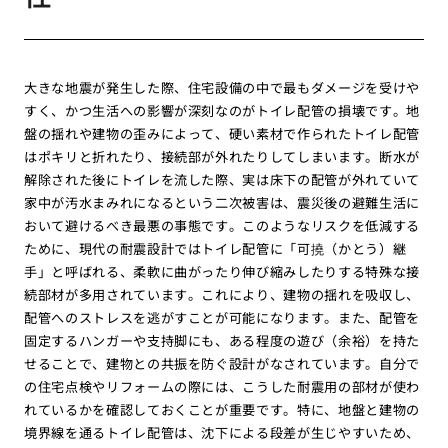
大きな地震が発生した際、住宅設備の中で最もダメージを受けや
すく、かつ生活への影響が深刻なのがトイレ配管の損壊です。地
盤の揺れや建物の歪みによって、硬い素材で作られたトイレ配管
はポキリと折れたり、接続部が外れたりしてしまいます。断水が
解除された後にトイレを流した際、実は床下の配管が外れていて
家中が汚水まみれになるという二次被害は、震災後の避難生活に
おいて避けるべき最悪の事態です。このようなリスクを低減する
ために、現代の耐震設計ではトイレ配管に「可撓（かとう）継
手」と呼ばれる、柔軟に曲がったり伸び縮みしたりする特殊な接
続部材が多用されています。これにより、建物の揺れを吸収し、
配管へのストレスを逃がすことが可能になります。また、配管を
固定するハンガーや支持脚にも、ある程度の遊び（余裕）を持た
せることで、建物との共振を防ぐ設計がなされています。自分で
の住宅点検やリフォームの際には、こうした耐震用の部材が使わ
れているかを確認しておくことが重要です。特に、地盤と建物の
境界線を通るトイレ配管は、沈下による段差が生じやすいため、