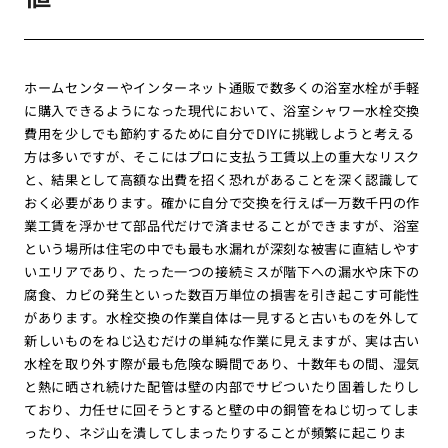
ホームセンターやインターネット通販で数多くの浴室水栓が手軽
に購入できるようになった現代において、浴室シャワー水栓交換
費用を少しでも節約するために自分でDIYに挑戦しようと考える
方は多いですが、そこにはプロに支払う工賃以上の重大なリスク
と、結果として高額な出費を招く恐れがあることを深く認識して
おく必要があります。確かに自分で交換を行えば一万数千円の作
業工賃を浮かせて部品代だけで済ませることができますが、浴室
という場所は住宅の中でも最も水漏れが深刻な被害に直結しやす
いエリアであり、たった一つの接続ミスが階下への漏水や床下の
腐食、カビの発生といった数百万単位の損害を引き起こす可能性
があります。水栓交換の作業自体は一見すると古いものを外して
新しいものをねじ込むだけの単純な作業に見えますが、実は古い
水栓を取り外す際が最も危険な瞬間であり、十数年もの間、湿気
と熱に晒され続けた配管は壁の内部でサビついたり固着したりし
ており、力任せに回そうとすると壁の中の銅管をねじ切ってしま
ったり、ネジ山を潰してしまったりすることが頻繁に起こりま