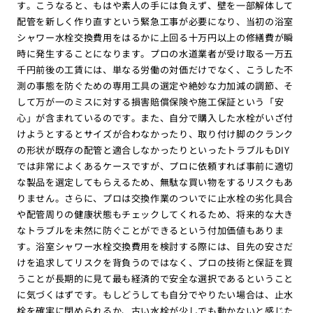
す。こうなると、もはや素人の手には負えず、壁を一部解体して
配管を新しく作り直すという緊急工事が必要になり、当初の浴室
シャワー水栓交換費用をはるかに上回る十万円以上の修繕費が瞬
時に発生することになります。プロの水道業者が受け取る一万五
千円前後の工賃には、単なる労働の対価だけでなく、こうした不
測の事態を防ぐための専用工具の選定や絶妙な力加減の調節、そ
して万が一のミスに対する損害賠償保険や施工保証という「安
心」が含まれているのです。また、自分で購入した水栓がいざ付
けようとするとサイズが合わなかったり、取り付け脚のクランク
の形状が既存の配管と適合しなかったりといったトラブルもDIY
では非常によくあるケースですが、プロに依頼すれば事前に適切
な製品を選定してもらえるため、無駄な買い物をするリスクもあ
りません。さらに、プロは交換作業のついでに止水栓の劣化具合
や配管周りの健康状態もチェックしてくれるため、将来的な大き
なトラブルを未然に防ぐことができるという付加価値もありま
す。浴室シャワー水栓交換費用を検討する際には、目先の安さだ
けを追求してリスクを背負うのではなく、プロの技術と保証を買
うことが長期的に見て最も経済的で安全な選択であるということ
に気づくはずです。もしどうしても自分でやりたい場合は、止水
栓を確実に閉められるか、古い水栓が少しでも動かないと感じた