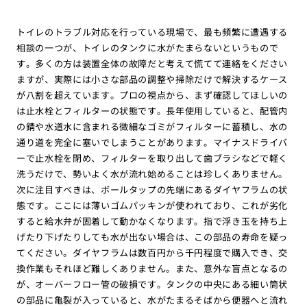
トイレのトラブル対応を行っている現場で、最も頻繁に遭遇する
相談の一つが、トイレのタンクに水がたまらないというもので
す。多くの方は装置全体の故障だと考えて慌てて連絡をください
ますが、実際には小さな部品の調整や掃除だけで解決するケース
が八割を超えています。プロの視点から、まず確認してほしいの
は止水栓とフィルターの状態です。長年使用していると、配管内
の錆や水道水に含まれる微細なゴミがフィルターに蓄積し、水の
通り道を完全に塞いでしまうことがあります。マイナスドライバ
ーで止水栓を閉め、フィルターを取り出して歯ブラシなどで軽く
洗うだけで、勢いよく水が流れ始めることは珍しくありません。
次に注目すべきは、ボールタップの先端にあるダイヤフラムの状
態です。ここには薄いゴムパッキンが使われており、これが劣化
すると給水弁が固着して動かなくなります。指で浮き玉を持ち上
げたり下げたりしても水が出ない場合は、この部品の寿命を疑っ
てください。ダイヤフラムは数百円から千円程度で購入でき、交
換作業もそれほど難しくありません。また、意外な盲点となるの
が、オーバーフロー管の破損です。タンクの中央にある細い筒状
の部品に亀裂が入っていると、水がたまるそばから便器へと流れ