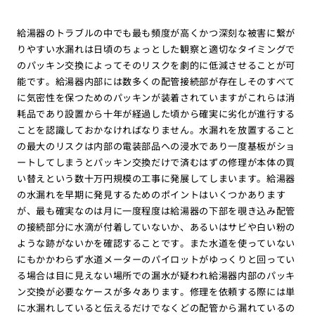
給湯器のトラブルの中でも最も頻度が高くかつ深刻な被害に繋が
りやすい水漏れは日頃のちょっとした観察と適切なタイミングで
のパッキン交換によってそのリスクを劇的に低減させることが可
能です。給湯器内部には数多くの配管接続部が存在しそのすべて
に気密性を保つためのパッキンが装着されていますがこれらは消
耗品であり設置から十年が経過した頃から確実に劣化が進行する
ことを認識しておかなければなりません。水漏れを放置すること
の最大のリスクは内部の電装部品への浸水であり一度基板がショ
ートしてしまうとパッキン交換だけで済むはずの修理が本体の買
い替えという数十万円規模の工事に発展してしまいます。給湯器
の水漏れを早期に発見するためのポイントはいくつかあります
が、最も確実なのは月に一度程度は給湯器の下部を覗き込み配管
の接続部分に水滴が付着していないか、あるいはサビや白い粉の
ような跡がないかを確認することです。また水道を使っていない
にもかかわらず水道メーターのパイロットがゆっくりと回ってい
る場合は目に見えない場所での漏水が疑われ給湯器内部のパッキ
ン交換が必要なケースが多々あります。修理を依頼する際には単
に水漏れしていると伝えるだけでなくどの配管から漏れているの