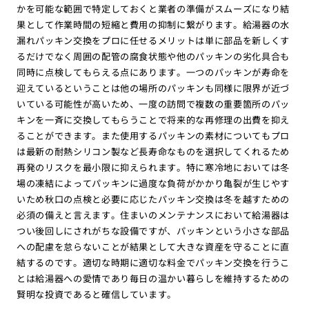
かを可能な範囲で特定しておくと業者の準備がスムーズになり結
果として作業時間の短縮と費用の抑制に繋がります。給湯器の水
漏れパッキン交換をプロに任せるメリットは単に部品を新しくす
るだけでなく周囲の配管の腐食状態や他のパッキンの劣化具合も
同時に点検してもらえる点にあります。一つのパッキンが寿命を
迎えているということは他の場所のパッキンも同様に限界が近づ
いている可能性が高いため、一度の訪問で複数の重要箇所のパッ
キンを一斉に交換してもらうことで将来的な再修理の出費を抑え
ることができます。また使用するパッキンの素材についてもプロ
は最新の耐熱シリコン製など長寿命なものを選択してくれるため
再発のリスクを最小限に抑えられます。特に寒冷地においては冬
場の凍結によってパッキンに過度な負荷がかかり亀裂が生じやす
いため秋口の点検と必要に応じたパッキン交換は冬を越すための
必須の備えと言えます。住まいのメンテナンスにおいて給湯器は
つい後回しにされがちな設備ですが、パッキンという小さな部品
への配慮を怠らないことが結果として大きな資産を守ることに直
結するのです。適切な時期に適切な料金でパッキン交換を行うこ
とは給湯器への愛情であり毎日の温かい暮らしを維持するための
賢明な投資であると確信しています。