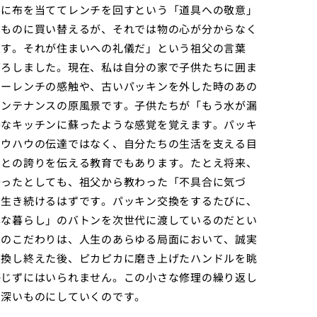
うに布を当ててレンチを回すという「道具への敬意」
いものに買い替えるが、それでは物の心が分からなく
戻す。それが住まいへの礼儀だ」という祖父の言葉
下ろしました。現在、私は自分の家で子供たちに囲ま
キーレンチの感触や、古いパッキンを外した時のあの
メンテナンスの原風景です。子供たちが「もう水が漏
かなキッチンに蘇ったような感覚を覚えます。パッキ
ノウハウの伝達ではなく、自分たちの生活を支える目
ことの誇りを伝える教育でもあります。たとえ将来、
去ったとしても、祖父から教わった「不具合に気づ
て生き続けるはずです。パッキン交換をするたびに、
寧な暮らし」のバトンを次世代に渡しているのだとい
へのこだわりは、人生のあらゆる局面において、誠実
交換し終えた後、ピカピカに磨き上げたハンドルを眺
感じずにはいられません。この小さな修理の繰り返し
で深いものにしていくのです。