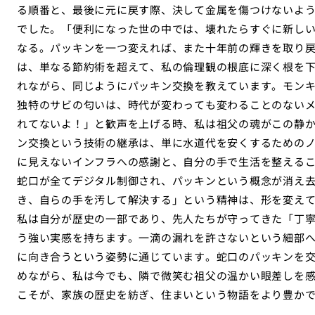
る順番と、最後に元に戻す際、決して金属を傷つけないよ
でした。「便利になった世の中では、壊れたらすぐに新し
なる。パッキンを一つ変えれば、また十年前の輝きを取り
は、単なる節約術を超えて、私の倫理観の根底に深く根を
れながら、同じようにパッキン交換を教えています。モン
独特のサビの匂いは、時代が変わっても変わることのない
れてないよ！」と歓声を上げる時、私は祖父の魂がこの静
ン交換という技術の継承は、単に水道代を安くするための
に見えないインフラへの感謝と、自分の手で生活を整える
蛇口が全てデジタル制御され、パッキンという概念が消え
き、自らの手を汚して解決する」という精神は、形を変え
私は自分が歴史の一部であり、先人たちが守ってきた「丁
う強い実感を持ちます。一滴の漏れを許さないという細部
に向き合うという姿勢に通じています。蛇口のパッキンを
めながら、私は今でも、隣で微笑む祖父の温かい眼差しを
こそが、家族の歴史を紡ぎ、住まいという物語をより豊か