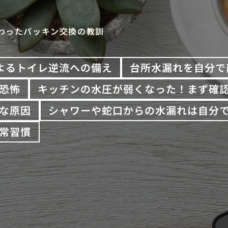
わったパッキン交換の教訓
よるトイレ逆流への備え
台所水漏れを自分で
恐怖
キッチンの水圧が弱くなった！まず確
な原因
シャワーや蛇口からの水漏れは自分
常習慣