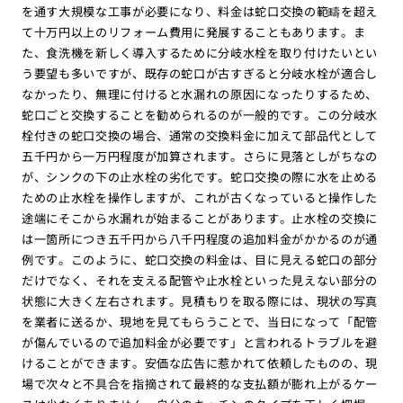
を通す大規模な工事が必要になり、料金は蛇口交換の範疇を超え
て十万円以上のリフォーム費用に発展することもあります。ま
た、食洗機を新しく導入するために分岐水栓を取り付けたいとい
う要望も多いですが、既存の蛇口が古すぎると分岐水栓が適合し
なかったり、無理に付けると水漏れの原因になったりするため、
蛇口ごと交換することを勧められるのが一般的です。この分岐水
栓付きの蛇口交換の場合、通常の交換料金に加えて部品代として
五千円から一万円程度が加算されます。さらに見落としがちなの
が、シンクの下の止水栓の劣化です。蛇口交換の際に水を止める
ための止水栓を操作しますが、これが古くなっていると操作した
途端にそこから水漏れが始まることがあります。止水栓の交換に
は一箇所につき五千円から八千円程度の追加料金がかかるのが通
例です。このように、蛇口交換の料金は、目に見える蛇口の部分
だけでなく、それを支える配管や止水栓といった見えない部分の
状態に大きく左右されます。見積もりを取る際には、現状の写真
を業者に送るか、現地を見てもらうことで、当日になって「配管
が傷んでいるので追加料金が必要です」と言われるトラブルを避
けることができます。安価な広告に惹かれて依頼したものの、現
場で次々と不具合を指摘されて最終的な支払額が膨れ上がるケー