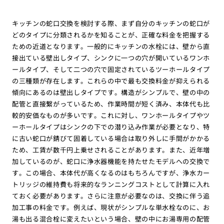
キッチンの蛇口交換を検討する際、まず自分のキッチンの蛇口が
どのタイプに分類されるかを知ることが、正確な料金を把握する
ための近道となります。一般的にキッチンの水栓には、壁から直
接出ている壁出しタイプ、シンクに一つの穴が開いているワンホ
ールタイプ、そして二つの穴で固定されているツーホールタイプ
の三種類が存在します。これらの中で最も交換料金が抑えられる
傾向にあるのは壁出しタイプです。構造がシンプルで、壁の中の
配管と直接繋がっているため、作業時間が短く済み、本体代も比
較的安価なものが多いです。これに対し、ワンホールタイプやツ
ーホールタイプはシンクの下での潜り込み作業が必要となり、特
に古い蛇口が錆びて固着している場合は取り外しに手間がかかる
ため、工賃が数千円上乗せされることがあります。また、近年増
加しているのが、蛇口に浄水器機能を持たせたモデルへの交換で
す。この場合、本体代が高くなるのはもちろんですが、浄水カー
トリッジの維持費も将来的なランニングコストとして計算に入れ
ておく必要があります。さらに注意が必要なのは、交換に伴う追
加工事の料金です。例えば、現状がシンプルな単水栓なのに、お
湯も出る混合栓に変えたいという場合、壁の中にお湯専用の配管