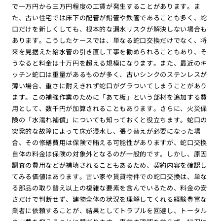
で一万円から三万円程度の工賃が発生することがあります。ま
た、古い住宅では床下の配管が鉛管や鉄管であることも多く、蛇
口だけを新しくしても、根本的な漏水リスクが解決しない場合も
あります。こうしたケースでは、単なる蛇口交換だけでなく、将
来を見据えた給水管の引き直し工事を勧められることもあり、そ
うなると料金は十万円を超える規模になります。また、最近のキ
ッチン蛇口は重量があるものが多く、古いシンクのステンレスが
薄い場合、重さに耐えきれず蛇口がグラついてしまうことがあり
ます。この補強作業のために「あて板」という部材を追加する費
用として、数千円が加算されることもあります。さらに、火災保
険の「水濡れ補償」についても知っておくと役立ちます。蛇口の
突発的な故障によって床が浸水し、張り替えが必要になった場
合、その修繕費用は保険で賄える可能性がありますが、蛇口交換
自体の料金は保険の対象外となるのが一般的です。しかし、原因
調査の費用などが補填されることもあるため、契約内容を確認し
てみる価値はあります。古い家や賃貸物件での蛇口交換は、単な
る部品の取り替え以上の複雑な要素を含んでいるため、料金の安
さだけで判断せず、建物全体の状況を理解してくれる経験豊富な
業者に依頼することが、結果としてトラブルを回避し、トータル