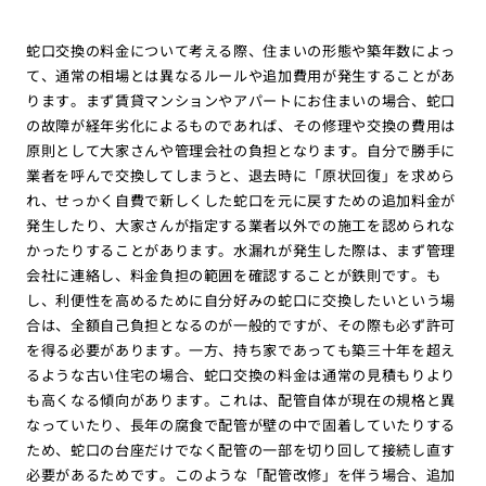
蛇口交換の料金について考える際、住まいの形態や築年数によっ
て、通常の相場とは異なるルールや追加費用が発生することがあ
ります。まず賃貸マンションやアパートにお住まいの場合、蛇口
の故障が経年劣化によるものであれば、その修理や交換の費用は
原則として大家さんや管理会社の負担となります。自分で勝手に
業者を呼んで交換してしまうと、退去時に「原状回復」を求めら
れ、せっかく自費で新しくした蛇口を元に戻すための追加料金が
発生したり、大家さんが指定する業者以外での施工を認められな
かったりすることがあります。水漏れが発生した際は、まず管理
会社に連絡し、料金負担の範囲を確認することが鉄則です。も
し、利便性を高めるために自分好みの蛇口に交換したいという場
合は、全額自己負担となるのが一般的ですが、その際も必ず許可
を得る必要があります。一方、持ち家であっても築三十年を超え
るような古い住宅の場合、蛇口交換の料金は通常の見積もりより
も高くなる傾向があります。これは、配管自体が現在の規格と異
なっていたり、長年の腐食で配管が壁の中で固着していたりする
ため、蛇口の台座だけでなく配管の一部を切り回して接続し直す
必要があるためです。このような「配管改修」を伴う場合、追加