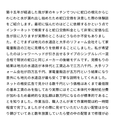
築十五年が経過した我が家のキッチンでついに蛇口の根元からじ
わじわと水が漏れ出し始めたため蛇口交換を決意した際の体験談
をご紹介します。最初に悩んだのはどこに依頼するかという点で
インターネットで検索すると蛇口交換料金として非常に安価な広
告が目に入りますが実際のところはどうなのか不安もありまし
た。そこでまずは地元の水道店と大手のリフォーム会社そして家
電量販店の三社に見積もりを依頼することにしました。私が希望
したのはシャワーヘッドが引き出せるタイプのシングルレバー混
合栓で現状の蛇口と同じメーカーの後継モデルです。見積もりの
結果は地元の水道店が本体代と工賃込みで三万八千円、大手リフ
ォーム会社が四万五千円、家電量販店が五万円という結果になり
意外にも地元の水道店が最も安く丁寧な説明をしてくれました。
ネットの格安広告で見かける数千円という価格はあくまで最低限
の基本工賃のみを指しており実際にはそこに本体代や廃材処分費
が加わるため最終的な支払額は数万円になるのが標準的であるこ
とを知りました。作業当日、職人さんが来て作業時間は約一時間
程度で完了しましたがその際に見せていただいた古い配管はかな
り錆びていてあと数年放置していたら壁の中の配管まで修理が必